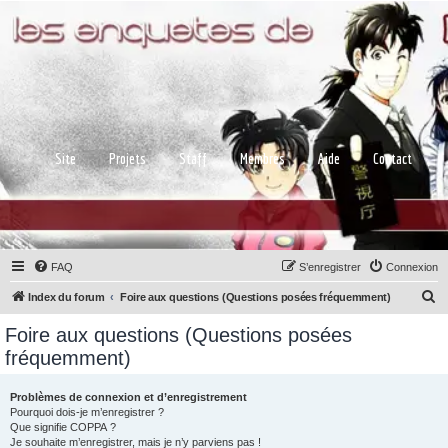
Site
Projets
Staff
Membres
Aide
Contact
FAQ
S’enregistrer
Connexion
R
Index du forum
Foire aux questions (Questions posées fréquemment)
e
Foire aux questions (Questions posées
c
fréquemment)
h
e
Problèmes de connexion et d’enregistrement
Pourquoi dois-je m’enregistrer ?
r
Que signifie COPPA ?
c
Je souhaite m’enregistrer, mais je n’y parviens pas !