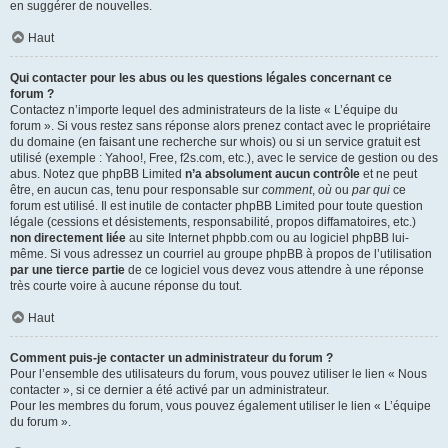
en suggérer de nouvelles.
Haut
Qui contacter pour les abus ou les questions légales concernant ce
forum ?
Contactez n’importe lequel des administrateurs de la liste « L’équipe du
forum ». Si vous restez sans réponse alors prenez contact avec le propriétaire
du domaine (en faisant une
recherche sur whois
) ou si un service gratuit est
utilisé (exemple : Yahoo!, Free, f2s.com, etc.), avec le service de gestion ou des
abus. Notez que phpBB Limited
n’a absolument aucun contrôle
et ne peut
être, en aucun cas, tenu pour responsable sur
comment
,
où
ou
par qui
ce
forum est utilisé. Il est inutile de contacter phpBB Limited pour toute question
légale (cessions et désistements, responsabilité, propos diffamatoires, etc.)
non directement liée
au site Internet phpbb.com ou au logiciel phpBB lui-
même. Si vous adressez un courriel au groupe phpBB à propos de l’utilisation
par une tierce partie
de ce logiciel vous devez vous attendre à une réponse
très courte voire à aucune réponse du tout.
Haut
Comment puis-je contacter un administrateur du forum ?
Pour l’ensemble des utilisateurs du forum, vous pouvez utiliser le lien « Nous
contacter », si ce dernier a été activé par un administrateur.
Pour les membres du forum, vous pouvez également utiliser le lien « L’équipe
du forum ».