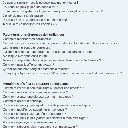
Je suis enregistré mais je ne peux pas me connecter !
h
Pourquoi ne puis-je pas me connecter ?
Je me suis enregistré par le passé mais je ne peux plus me connecter ?!
e
J’ai perdu mon mot de passe !
r
Pourquoi suis-je automatiquement déconnecté ?
À quoi sert « Supprimer les cookies » ?
Paramètres et préférences de l’utilisateur
Comment modifier mes paramètres ?
Comment empêcher mon nom d’apparaître dans la liste des membres connectés ?
Les heures ne sont pas correctes !
J’ai changé mon fuseau horaire et l’heure est toujours incorrecte !
Ma langue n’est pas dans la liste !
A quoi correspondent les images à proximité de mon nom d’utilisateur ?
Comment puis-je afficher un avatar ?
Qu’est-ce que mon rang et comment le modifier ?
Lorsque je clique sur le lien
courriel
d’un membre, on me demande de me connecter !?
Problèmes liés à la publication de messages
Comment créer un nouveau sujet ou poster une réponse ?
Comment modifier ou supprimer un message ?
Comment ajouter une signature à mes messages ?
Comment créer un sondage ?
Pourquoi ne puis-je pas ajouter plus d’options à mon sondage ?
Comment modifier ou supprimer un sondage ?
Pourquoi ne puis-je pas accéder à un forum ?
Pourquoi ne puis-je pas joindre des fichiers à mon message ?
Pourquoi ai-je reçu un avertissement ?
Comment rapporter des messages à un modérateur ?