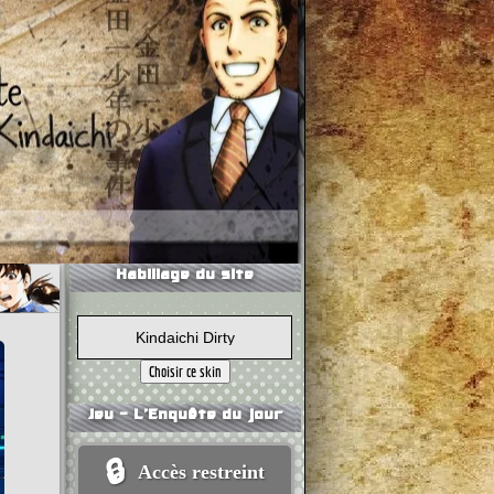
Habillage du site
Jeu - L'Enquête du jour
🔒
Accès restreint