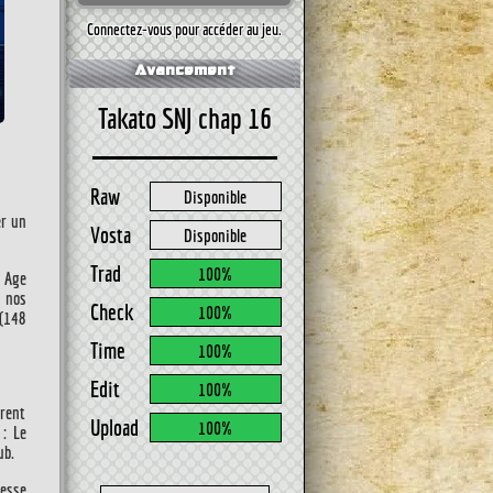
Connectez-vous pour accéder au jeu.
Avancement
Takato SNJ chap 16
Raw
Disponible
er un
Vosta
Disponible
Trad
100%
d Age
i nos
Check
100%
 (148
Time
100%
Edit
100%
rrent
Upload
100%
u :
Le
ub
.
tesse