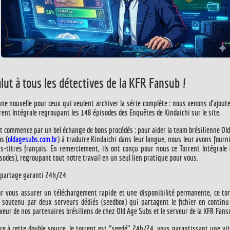
lut à tous les détectives de la
KFR Fansub
!
ne nouvelle pour ceux qui veulent archiver la série complète : nous venons d'ajout
rent Intégrale regroupant les 148 épisodes
des Enquêtes de Kindaichi sur le site.
t commence par un bel échange de bons procédés : pour aider la team brésilienne
Ol
bs
(
oldagesubs.com.br
) à traduire Kindaichi dans leur langue, nous leur avons fourn
s-titres français. En remerciement, ils ont conçu pour nous ce
Torrent Intégrale
sodes)
, regroupant tout notre travail en un seul lien pratique pour vous.
partage garanti 24h/24
r vous assurer un téléchargement rapide et une disponibilité permanente, ce to
 soutenu par deux serveurs dédiés (seedbox) qui partagent le fichier en contin
veur de nos partenaires brésiliens de chez
Old Age Subs
et le serveur de la
KFR Fans
ce à cette double source, le torrent est "seedé"
24h/24
, vous garantissant une vi