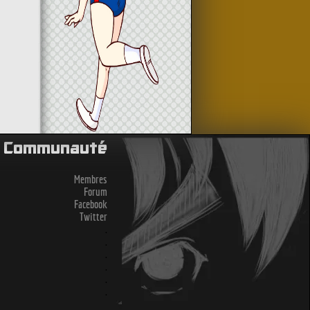
Communauté
Membres
Forum
Facebook
Twitter
.
.
.
.
.
.