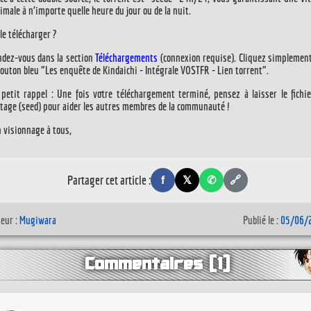
imale à n'importe quelle heure du jour ou de la nuit.
le télécharger ?
dez-vous dans la section
Téléchargements
(connexion requise). Cliquez simplemen
bouton bleu
"Les enquête de Kindaichi - Intégrale VOSTFR - Lien torrent"
.
petit rappel :
Une fois votre téléchargement terminé, pensez à laisser le fichi
tage (seed) pour aider les autres membres de la communauté !
 visionnage à tous,
Partager cet article :
f
🔗
𝕏
✆
eur :
Mugiwara
Publié le :
05/06/
Commentaires (1)