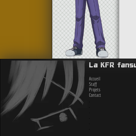
La KFR fans
Accueil
Staff
Projets
Contact
.
.
.
.
.
.