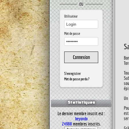
OU
Utilisateur
Mot de passe
Sa
Bon
Tor
Tou
S'enregistrer
Su
Mot de passe perdu ?
sou
épi
Un 
Statistiques
Pou
est
Le dernier membre inscrit est :
ser
beyondo
24988
membres inscrits.
Grâ