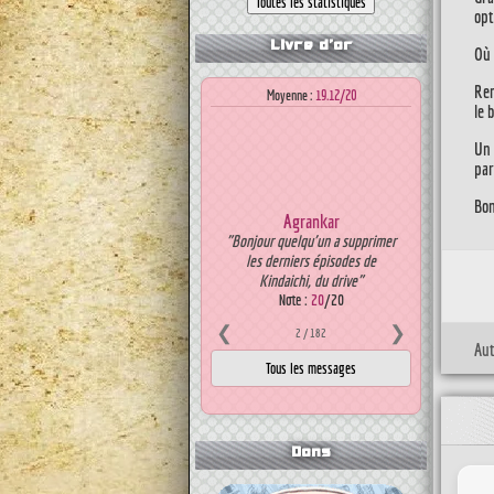
opt
Livre d'or
Où 
Ren
Moyenne :
19.12/20
le 
Un 
par
Bon
Agrankar
"Bonjour quelqu'un a supprimer
les derniers épisodes de
Kindaichi, du drive"
Note :
20
/20
❮
❯
2
/ 182
Aut
Dons