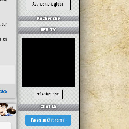
Avancement global
Recherche
t sur
KFR TV
er en
2026
🔊 Activer le son
Chat IA
Passer au Chat normal