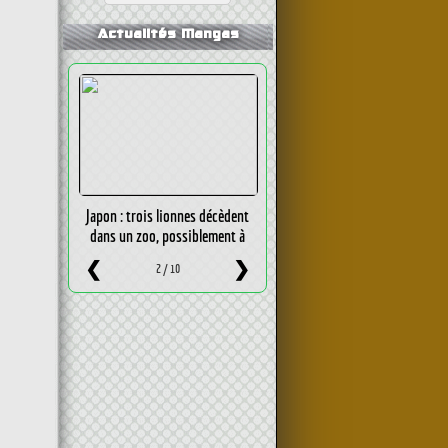
Actualités Mangas
Japon : trois lionnes décèdent
dans un zoo, possiblement à
cause de la chaleur
❮
❯
2 / 10