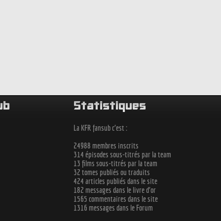
ub
Statistiques
La KFR fansub c'est :
24988 membres inscrits
314 épisodes sous-titrés par la team
13 films sous-titrés par la team
32 tomes publiés ou traduits
424 articles publiés dans le site
182 messages dans le livre d'or
1565 commentaires dans le site
1316 messages dans le Forum