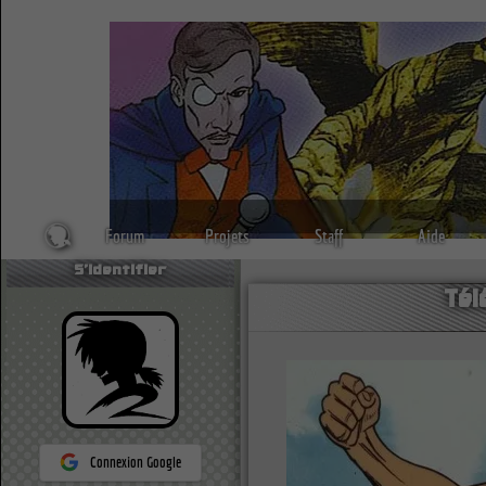
Forum
Projets
Staff
Aide
S'identifier
Tél
Connexion Google