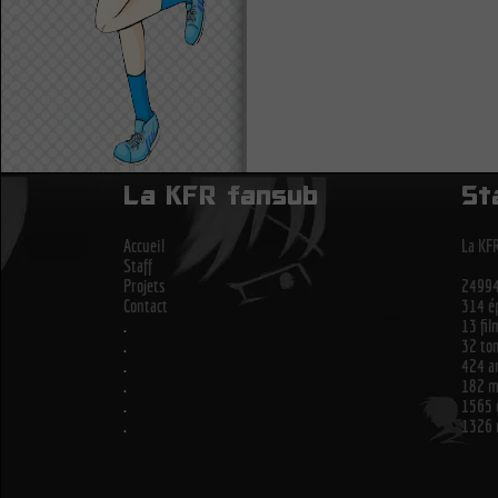
La KFR fansub
St
Accueil
La KFR
Staff
Projets
24994
Contact
314 ép
.
13 fil
.
32 to
.
424 ar
.
182 me
.
1565 
.
1326 