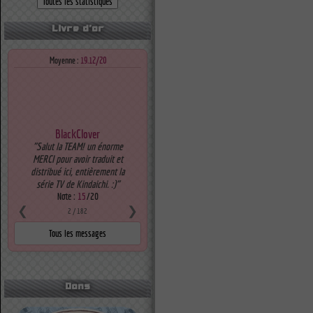
Livre d'or
Moyenne :
19.12/20
BlackClover
"Salut la TEAM! un énorme
MERCI pour avoir traduit et
distribué ici, entièrement la
série TV de Kindaichi. :)"
Note :
15
/20
❮
❯
2
/ 182
Dons